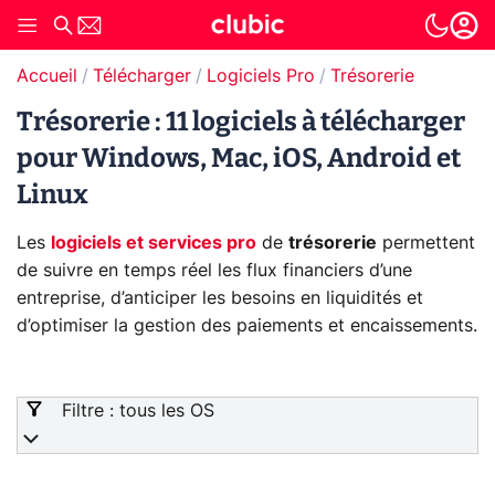
Accueil
Télécharger
Logiciels Pro
Trésorerie
Trésorerie : 11 logiciels à télécharger
pour Windows, Mac, iOS, Android et
Linux
Les
logiciels et services pro
de
trésorerie
permettent
de suivre en temps réel les flux financiers d’une
entreprise, d’anticiper les besoins en liquidités et
d’optimiser la gestion des paiements et encaissements.
Ces outils sont essentiels pour assurer une bonne
santé financière et prendre des décisions stratégiques
éclairées.
Filtre : tous les OS
Agicap
se distingue par sa capacité à automatiser la
gestion de trésorerie grâce à des prévisions précises