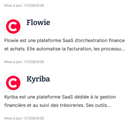
et reporting dans un outil pratique et accessible en
Mise à jour
:
07/08/2026
ligne.
Flowie
Flowie est une plateforme SaaS d’orchestration finance
et achats. Elle automatise la facturation, les processus
d’achat, la trésorerie et la conformité des entreprises.
Mise à jour
:
07/08/2026
Kyriba
Kyriba est une plateforme SaaS dédiée à la gestion
financière et au suivi des trésoreries. Ses outils
optimisent la gestion des liquidités, les paiements et la
Mise à jour
:
07/08/2026
prévention des fraudes.