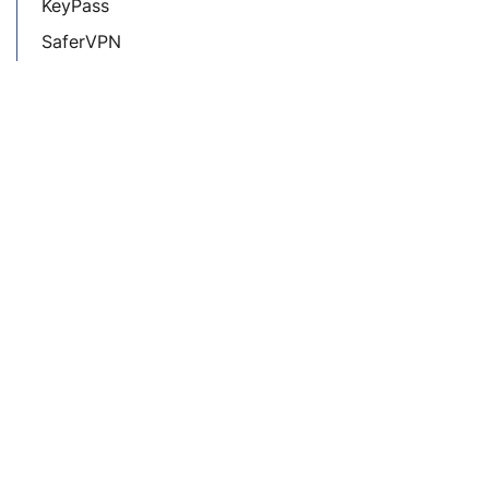
KeyPass
SaferVPN