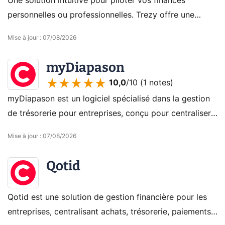
Une solution intuitive pour piloter vos finances
personnelles ou professionnelles. Trezy offre une
vision claire de vos flux financiers et aide à prendre
Mise à jour
:
07/08/2026
des décisions éclairées.
myDiapason
10,0
/10 (
1 notes
)
myDiapason est un logiciel spécialisé dans la gestion
de trésorerie pour entreprises, conçu pour centraliser,
sécuriser et optimiser les flux financiers en temps réel.
Mise à jour
:
07/08/2026
Il facilite la gestion des liquidités, la sécurité des
paiements, et l'anticipation des risques financiers.
Qotid
Qotid est une solution de gestion financière pour les
entreprises, centralisant achats, trésorerie, paiements