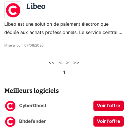
Libeo
Libeo est une solution de paiement électronique
dédiée aux achats professionnels. Le service centralise
les paiements, la validation et la gestion des données
Mise à jour
:
07/08/2026
fournisseurs via une plateforme connectée aux outils
comptables.
<<
<
>
>>
1
Meilleurs logiciels
CyberGhost
Voir l'offre
Bitdefender
Voir l'offre