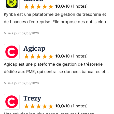
10,0
/10 (
1 notes
)
Kyriba est une plateforme de gestion de trésorerie et
de finances d'entreprise. Elle propose des outils cloud
pour la gestion des liquidités, les paiements, et la
Mise à jour
:
07/08/2026
gestion des risques financiers.
Agicap
10,0
/10 (
1 notes
)
Agicap est une plateforme de gestion de trésorerie
dédiée aux PME, qui centralise données bancaires et
prévisions de flux de trésorerie en temps réel. Elle
Mise à jour
:
07/08/2026
simplifie le suivi et l'anticipation des finances.
Trezy
10,0
/10 (
1 notes
)