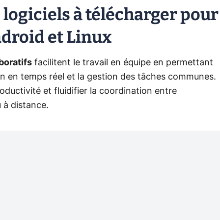
9 logiciels à télécharger pour
droid et Linux
boratifs
facilitent le travail en équipe en permettant
n en temps réel et la gestion des tâches communes.
ductivité et fluidifier la coordination entre
u à distance.
ation instantanée avec ses canaux thématiques et
icrosoft Teams
combine messagerie, appels vidéo et
écosystème Microsoft.
Google Workspace
, quant à
cs et Meet pour travailler à plusieurs sur des fichiers
ratifs
afin de vous aider à trouver celui qui répondra