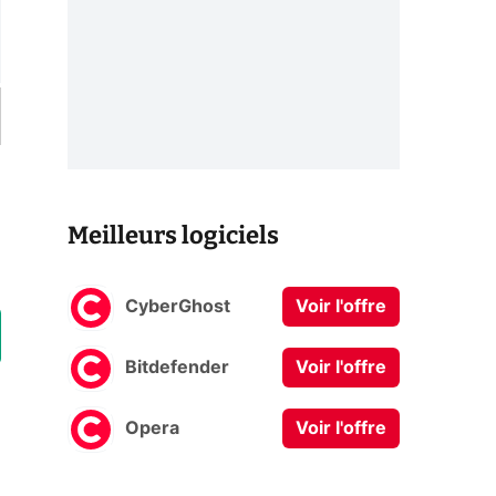
Meilleurs logiciels
CyberGhost
Voir l'offre
Bitdefender
Voir l'offre
Opera
Voir l'offre