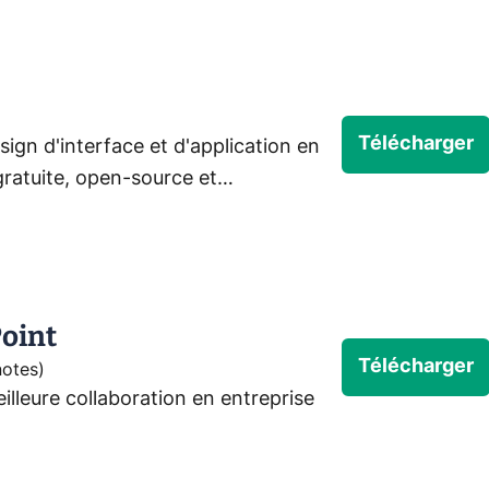
Télécharger
sign d'interface et d'application en
gratuite, open-source et
ombreuses options pour le travail en
oint
Télécharger
notes
)
eilleure collaboration en entreprise