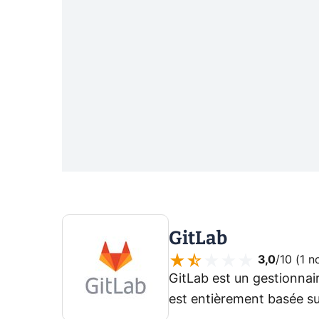
GitLab
3,0
/10 (
1 n
GitLab est un gestionnair
est entièrement basée su