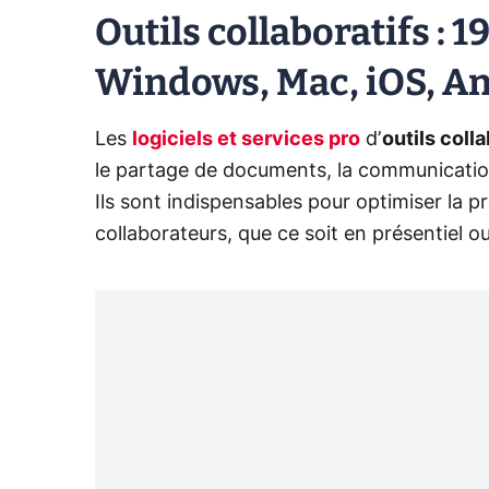
Outils collaboratifs : 1
Windows, Mac, iOS, An
Les
logiciels et services pro
d’
outils colla
le partage de documents, la communicatio
Ils sont indispensables pour optimiser la pro
collaborateurs, que ce soit en présentiel o
Slack
est une référence pour la communic
son intégration à de nombreux services.
M
collaboration sur documents au sein de l’
lui, offre une suite complète avec Drive, Do
en temps réel.
Voici un listing des
meilleurs outils collabo