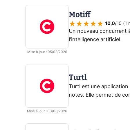
Motiff
10,0
/10 (
1 
Un nouveau concurrent à
l'intelligence artificiel.
Mise à jour
:
05/08/2026
Turtl
Turtl est une application 
notes. Elle permet de con
tâches, mais aussi des in
Mise à jour
:
03/08/2026
sensibles en toute sécur
chiffrement avancée.