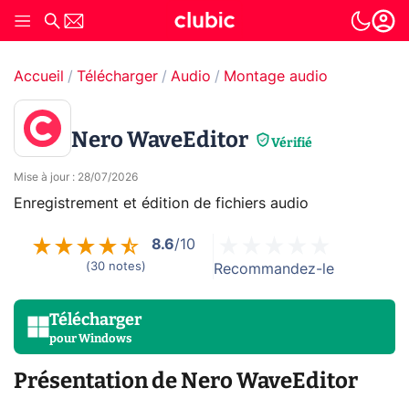
Accueil
Télécharger
Audio
Montage audio
Nero WaveEditor
Vérifié
Mise à jour
:
28/07/2026
Enregistrement et édition de fichiers audio
8.6
/10
(
30
notes
)
Recommandez-le
Télécharger
pour
Windows
Présentation de Nero WaveEditor