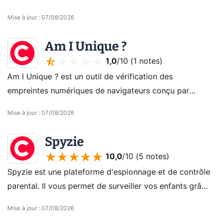
de Kaspersky vérifie les éventuelles fuites de données
Mise à jour
:
07/08/2026
et met une assistance dédiée au service de ses
utilisateurs en cas d'usurpation d'identité.
Am I Unique ?
1,0
/10 (
1 notes
)
Am I Unique ? est un outil de vérification des
empreintes numériques de navigateurs conçu par
l’INRIA. Il vise à répertorier les fingerprints pour
Mise à jour
:
07/08/2026
optimiser la lutte contre l’identification et le pistage
des internautes.
Spyzie
10,0
/10 (
5 notes
)
Spyzie est une plateforme d'espionnage et de contrôle
parental. Il vous permet de surveiller vos enfants grâce
à des fonctions d'espionnage d'appels et de SMS, ainsi
Mise à jour
:
07/08/2026
qu'un suivi GPS.