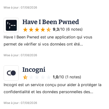
des fuites de données sur le dark web, et la protection
Mise à jour
:
07/08/2026
contre malwares et phishing.
Have I Been Pwned
9,3
/10 (
6 notes
)
Have I Been Pwned est une application qui vous
permet de vérifier si vos données ont été
compromises lors de piratages en ligne. Vous pouvez
Mise à jour
:
07/08/2026
entrer votre adresse e-mail ou vos mots de passe et
savoir si vous avez été victime de violations de
Incogni
données.
1,0
/10 (
1 notes
)
Incogni est un service conçu pour aider à protéger la
confidentialité et les données personnelles des
utilisateurs en ligne.
Mise à jour
:
07/08/2026