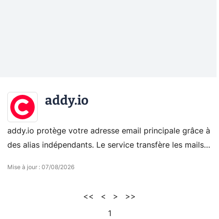
addy.io
addy.io protège votre adresse email principale grâce à
des alias indépendants. Le service transfère les mails
vers votre boîte habituelle et permet de neutraliser une
Mise à jour
:
07/08/2026
adresse devenue indésirable.
<<
<
>
>>
1