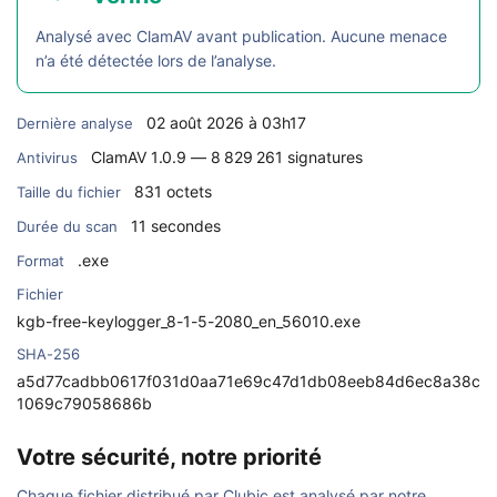
Analysé avec ClamAV avant publication. Aucune menace
n’a été détectée lors de l’analyse.
02 août 2026 à 03h17
Dernière analyse
ClamAV 1.0.9 — 8 829 261 signatures
Antivirus
831 octets
Taille du fichier
11 secondes
Durée du scan
.exe
Format
Fichier
kgb-free-keylogger_8-1-5-2080_en_56010.exe
SHA-256
a5d77cadbb0617f031d0aa71e69c47d1db08eeb84d6ec8a38c
1069c79058686b
Votre sécurité, notre priorité