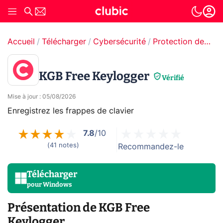
Accueil
Télécharger
Cybersécurité
Protection des données
KGB Free Keylogger
Vérifié
Mise à jour
:
05/08/2026
Enregistrez les frappes de clavier
7.8
/10
(
41
notes
)
Recommandez-le
Télécharger
pour
Windows
Présentation de KGB Free
Keylogger