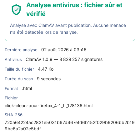
Analyse antivirus : fichier sûr et
vérifié
Analysé avec ClamAV avant publication. Aucune menace
n’a été détectée lors de l’analyse.
02 août 2026 à 03h16
Dernière analyse
ClamAV 1.0.9 — 8 829 257 signatures
Antivirus
4,47 Ko
Taille du fichier
9 secondes
Durée du scan
.html
Format
Fichier
click-clean-pour-firefox_4-1_fr_128136.html
SHA-256
720a64224ac2831e5031b67d467efd6b152f029b9206bb2b19
9bc6a2a02e5bdf