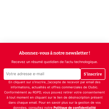
Abonnez-vous à notre newsletter !
Recevez un résumé quotidien de l'actu technologique.
S'inscrire
En cliquant sur s'inscrire, j’accepte de recevoir par email des
informations, actualités et offres commerciales de Clubic.
Conformément au RGPD, vous pouvez retirer votre consentement
à tout moment en cliquant sur le lien de désinscription présent
dans chaque email. Pour en savoir plus sur la gestion de vos
données, consultez notre
Politique de confidentialité