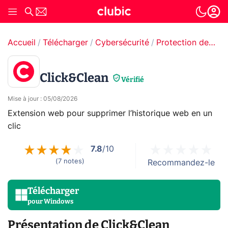
Accueil
Télécharger
Cybersécurité
Protection des données
Click&Clean
Vérifié
Mise à jour
:
05/08/2026
Extension web pour supprimer l’historique web en un
clic
7.8
/10
(
7
notes
)
Recommandez-le
Télécharger
pour
Windows
Présentation de Click&Clean