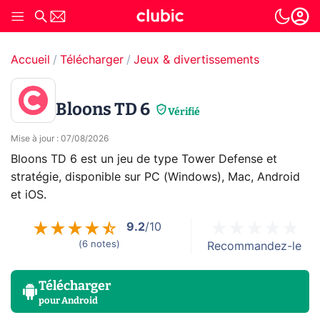
Accueil
Télécharger
Jeux & divertissements
Bloons TD 6
Vérifié
Mise à jour
:
07/08/2026
Bloons TD 6 est un jeu de type Tower Defense et
stratégie, disponible sur PC (Windows), Mac, Android
et iOS.
9.2
/10
(
6
notes
)
Recommandez-le
Télécharger
pour
Android