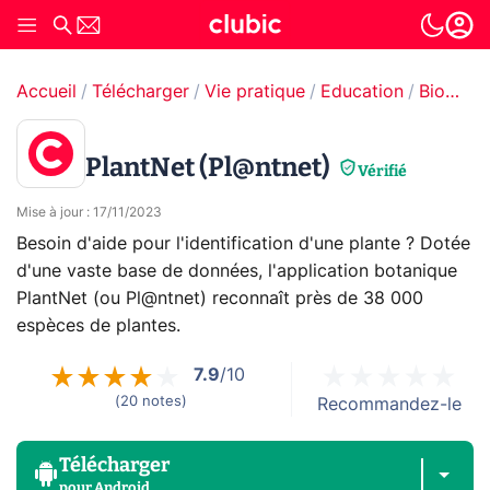
Accueil
Télécharger
Vie pratique
Education
Biologie
PlantNet (Pl@ntnet)
Vérifié
Mise à jour
:
17/11/2023
Besoin d'aide pour l'identification d'une plante ? Dotée
d'une vaste base de données, l'application botanique
PlantNet (ou Pl@ntnet) reconnaît près de 38 000
espèces de plantes.
7.9
/10
(
20
notes
)
Recommandez-le
Télécharger
pour
Android