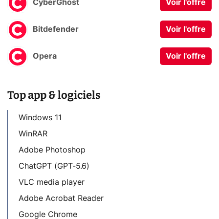
CyberGhost
Voir l'offre
Bitdefender
Voir l'offre
Opera
Voir l'offre
Top app & logiciels
Windows 11
WinRAR
Adobe Photoshop
ChatGPT (GPT-5.6)
VLC media player
Adobe Acrobat Reader
Google Chrome