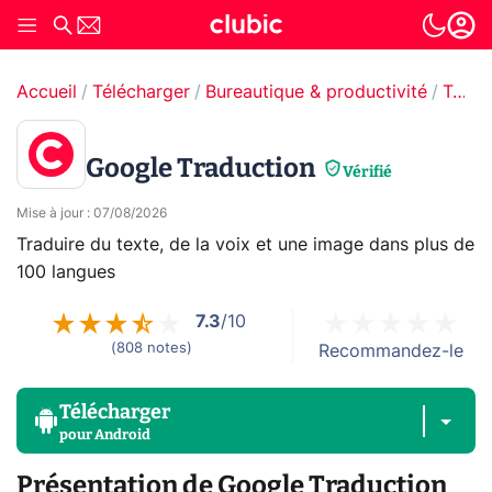
Accueil
Télécharger
Bureautique & productivité
Traducteur
Google Traduction
Vérifié
Mise à jour
:
07/08/2026
Traduire du texte, de la voix et une image dans plus de
100 langues
7.3
/10
(
808
notes
)
Recommandez-le
Télécharger
pour
Android
Présentation de Google Traduction