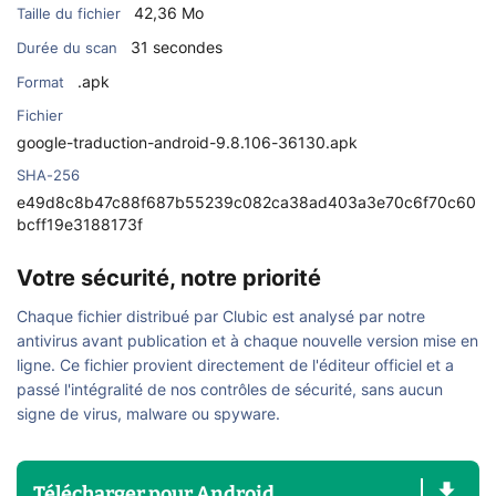
42,36 Mo
Taille du fichier
31 secondes
Durée du scan
.apk
Format
Fichier
google-traduction-android-9.8.106-36130.apk
SHA-256
e49d8c8b47c88f687b55239c082ca38ad403a3e70c6f70c60
bcff19e3188173f
Votre sécurité, notre priorité
Chaque fichier distribué par Clubic est analysé par notre
antivirus avant publication et à chaque nouvelle version mise en
ligne. Ce fichier provient directement de l'éditeur officiel et a
passé l'intégralité de nos contrôles de sécurité, sans aucun
signe de virus, malware ou spyware.
Télécharger
pour
Android