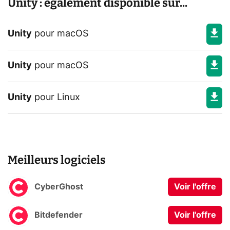
Unity : également disponible sur...
Unity
pour
macOS
Unity
pour
macOS
Unity
pour
Linux
Meilleurs logiciels
CyberGhost
Voir l'offre
Bitdefender
Voir l'offre