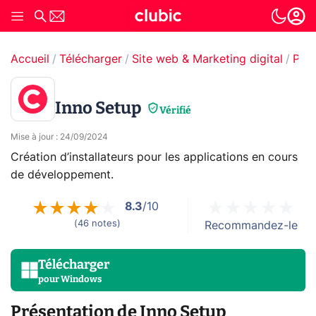
Accueil
Télécharger
Site web & Marketing digital
Pro
Inno Setup
Vérifié
Mise à jour
:
24/09/2024
Création d’installateurs pour les applications en cours
de développement.
8.3
/10
(
46
notes
)
Recommandez-le
Télécharger
pour
Windows
Présentation de Inno Setup