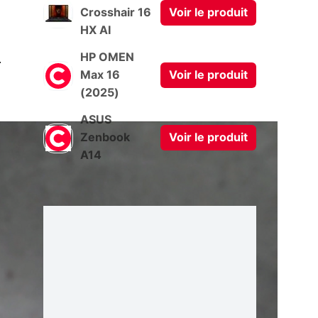
Crosshair 16
Voir le produit
HX AI
0
HP OMEN
Max 16
Voir le produit
(2025)
ASUS
Zenbook
Voir le produit
A14