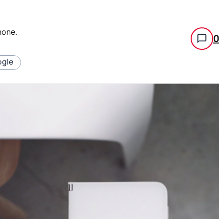
hone
.
gle