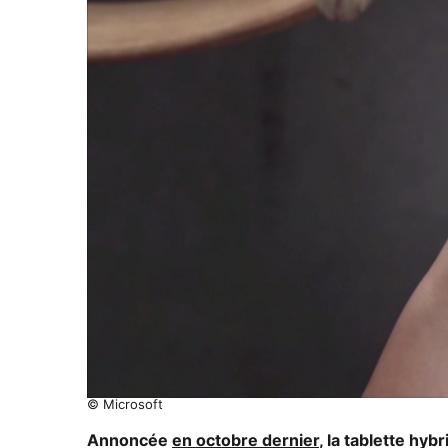
© Microsoft
Annoncée
en octobre dernier
, la tablette hyb