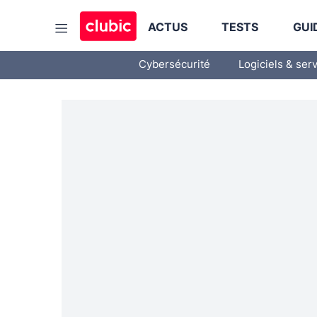
ACTUS
TESTS
GUI
Cybersécurité
Logiciels & ser