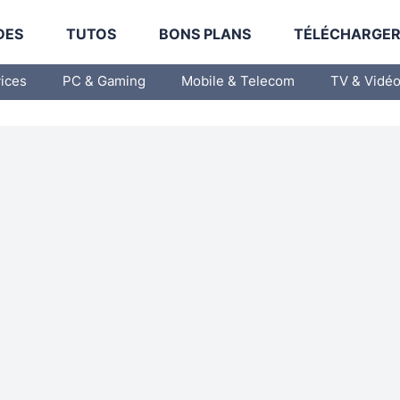
DES
TUTOS
BONS PLANS
TÉLÉCHARGE
vices
PC & Gaming
Mobile & Telecom
TV & Vidé