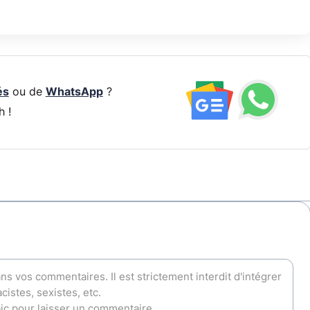
és
ou de
WhatsApp
?
h !