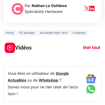
Par
Nathan Le Gohlisse
Spécialiste Hardware
Honor
PC portable
Actualités High-Tech
Comparer
3 écrans en 1 pour
5 générations
319€ ? Voici L'AOC
jeux dans la
Vidéos
CQ32G4ZA !
prochaine Xbo
Voir tout
Vous êtes un utilisateur de
Google
Actualités
ou de
WhatsApp
?
Suivez-nous pour ne rien rater de l'actu
tech !