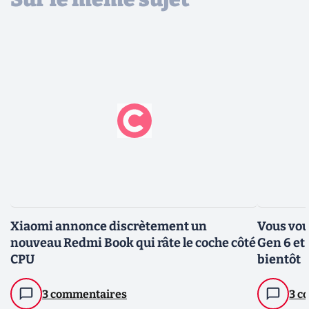
Xiaomi annonce discrètement un
Vous vou
nouveau Redmi Book qui râte le coche côté
Gen 6 et 
CPU
bientôt
3 commentaires
3 c