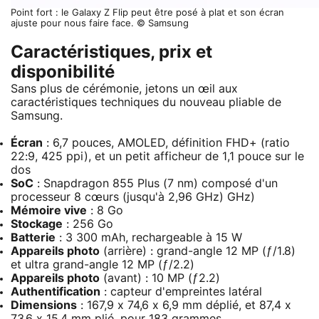
Point fort : le Galaxy Z Flip peut être posé à plat et son écran
ajuste pour nous faire face. © Samsung
Caractéristiques, prix et
disponibilité
Sans plus de cérémonie, jetons un œil aux
caractéristiques techniques du nouveau pliable de
Samsung.
Écran
: 6,7 pouces, AMOLED, définition FHD+ (ratio
22:9, 425 ppi), et un petit afficheur de 1,1 pouce sur le
dos
SoC
: Snapdragon 855 Plus (7 nm) composé d'un
processeur 8 cœurs (jusqu'à 2,96 GHz) GHz)
Mémoire vive
: 8 Go
Stockage
: 256 Go
Batterie
: 3 300 mAh, rechargeable à 15 W
Appareils photo
(arrière) : grand-angle 12 MP (ƒ/1.8)
et ultra grand-angle 12 MP (ƒ/2.2)
Appareils photo
(avant) : 10 MP (ƒ2.2)
Authentification
: capteur d'empreintes latéral
Dimensions
: 167,9 x 74,6 x 6,9 mm déplié, et 87,4 x
73,6 x 15,4 mm plié, pour 183 grammes