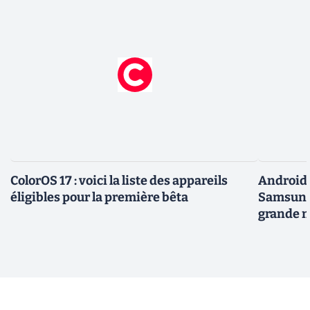
ColorOS 17 : voici la liste des appareils
Android 
éligibles pour la première bêta
Samsung 
grande m