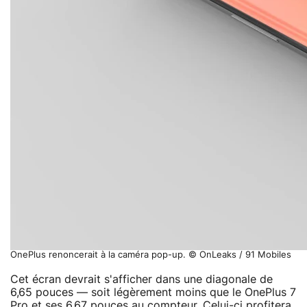
OnePlus renoncerait à la caméra pop-up. © OnLeaks / 91 Mobiles
Cet écran devrait s'afficher dans une diagonale de
6,65 pouces — soit légèrement moins que le OnePlus 7
Pro et ses 6,67 pouces au compteur. Celui-ci profitera