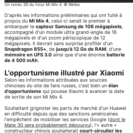
Un rendu 3D du futur Mi Mix 4. © Weibo
D'après les informations préliminaires qui ont fuité à
propos du
Mi Mix 4
, celui-ci serait le premier à
embarquer le
capteur Samsung de 108 mégapixels
,
accompagné d'un module ultra grand-angle de 16
mégapixels et d'un zoom périscopique de 12
mégapixels. Il devrait sans surprise profiter d'un
Snapdragon 855+
, de
jusqu'à 12 Go de RAM
, d'une
mémoire en UFS 3.0
ainsi que d'une énorme
batterie
de 4 500 mAh
.
L'opportunisme illustré par Xiaomi
Selon les informations attribuées aux sources
chinoises du site de fans russes, c'est bien un
élan
d'opportunisme
qui pousse Xiaomi à avancer la date
de sortie de son Mi Mix 4.
Souhaitant grignoter les parts de marché d'un Huawei
en difficulté depuis que des sanctions américaines
l'empêchent de mobiliser les services Google (
dont le
Mate 30 sera probablement dépourvu
), l'« autre »
constructeur chinois souhaiterait
court-circuiter les