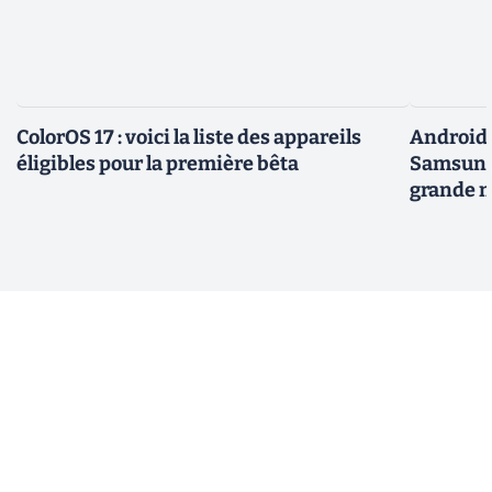
ColorOS 17 : voici la liste des appareils
Android 
éligibles pour la première bêta
Samsung 
grande m