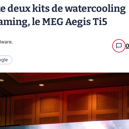
e deux kits de watercooling
aming, le MEG Aegis Ti5
rdware
.
gle