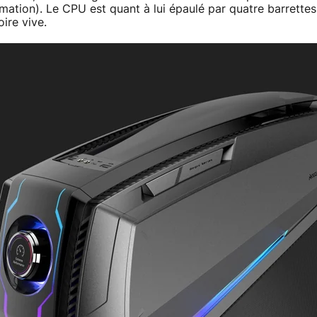
tion). Le CPU est quant à lui épaulé par quatre barrettes
re vive.