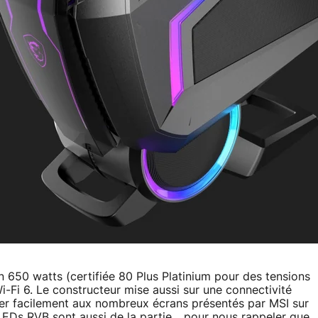
 650 watts (certifiée 80 Plus Platinium pour des tensions
i-Fi 6. Le constructeur mise aussi sur une connectivité
er facilement aux nombreux écrans présentés par MSI sur
Ds RVB sont aussi de la partie... pour nous rappeler que