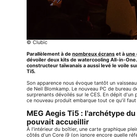
© Clubic
Parallèlement à de
nombreux écrans
et à
une 
dévoiler deux kits de watercooling All-in-One.
constructeur taïwanais a aussi levé le voile 
Ti5.
Son apparence nous évoque tantôt un vaisseau spa
de Neil Blomkamp. Le nouveau PC de bureau de M
surprenants dévoilés sur le CES. En dépit d'un phy
ce nouveau produit embarque tout ce qu'il faut 
MEG Aegis Ti5 : l'archétype du
pouvait accueillir
À l'intérieur du boîtier, une carte graphique pl
côtés d'un Core i9 (on ignore encore quelle réf