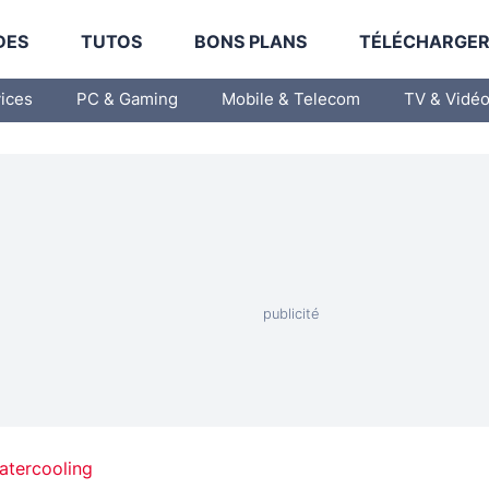
DES
TUTOS
BONS PLANS
TÉLÉCHARGE
vices
PC & Gaming
Mobile & Telecom
TV & Vidé
atercooling