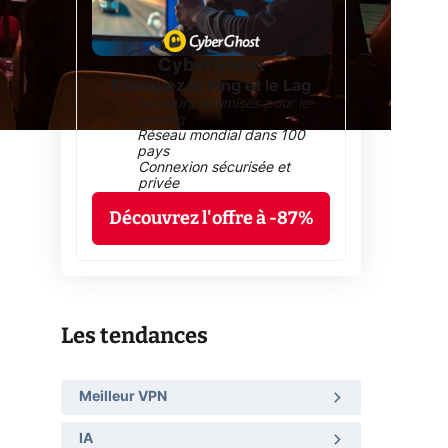
CyberGhost
Diminuez le Ping et le Lag
Serveurs optimisés pour le
gaming
Réseau mondial dans 100
pays
Connexion sécurisée et
privée
Découvrez l'offre à -87%
Les tendances
Meilleur VPN
IA