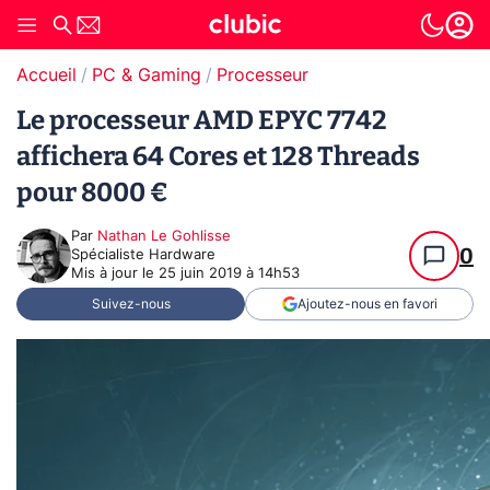
Accueil
PC & Gaming
Processeur
Le processeur AMD EPYC 7742
affichera 64 Cores et 128 Threads
pour 8000 €
Par
Nathan Le Gohlisse
0
Spécialiste Hardware
Mis à jour le
25 juin 2019 à 14h53
Suivez-nous
Ajoutez-nous en favori