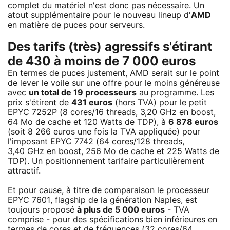
complet du matériel n'est donc pas nécessaire. Un
atout supplémentaire pour le nouveau lineup d'
AMD
en matière de puces pour serveurs.
Des tarifs (très) agressifs s'étirant
de 430 à moins de 7 000 euros
En termes de puces justement, AMD serait sur le point
de lever le voile sur une offre pour le moins généreuse
avec
un total de 19 processeurs
au programme. Les
prix s'étirent de
431 euros
(hors TVA) pour le petit
EPYC 7252P (8 cores/16 threads, 3,20 GHz en boost,
64 Mo de cache et 120 Watts de TDP), à
6 878 euros
(soit 8 266 euros une fois la TVA appliquée) pour
l'imposant EPYC 7742 (64 cores/128 threads,
3,40 GHz en boost, 256 Mo de cache et 225 Watts de
TDP). Un positionnement tarifaire particulièrement
attractif.
Et pour cause, à titre de comparaison le processeur
EPYC 7601, flagship de la génération Naples, est
toujours proposé
à plus de 5 000 euros
- TVA
comprise - pour des spécifications bien inférieures en
termes de cores et de fréquences (32 cores/64