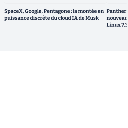
SpaceX, Google, Pentagone : la montée en
Panther L
puissance discrète du cloud IA de Musk
nouveau
Linux 7.