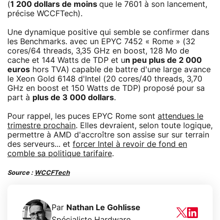
(
1 200 dollars de moins
que le 7601 à son lancement,
précise WCCFTech).
Une dynamique positive qui semble se confirmer dans
les Benchmarks. avec un EPYC 7452 « Rome » (32
cores/64 threads, 3,35 GHz en boost, 128 Mo de
cache et 144 Watts de TDP et u
n peu plus de 2 000
euros
hors TVA) capable de battre d'une large avance
le Xeon Gold 6148 d'Intel (20 cores/40 threads, 3,70
GHz en boost et 150 Watts de TDP) proposé pour sa
part à
plus de 3 000 dollars
.
Pour rappel, les puces EPYC Rome sont
attendues le
trimestre prochain
. Elles devraient, selon toute logique,
permettre à AMD d'accroître son assise sur sur terrain
des serveurs... et
forcer Intel à revoir de fond en
comble sa politique tarifaire
.
Source :
WCCFTech
Par
Nathan Le Gohlisse
Spécialiste Hardware