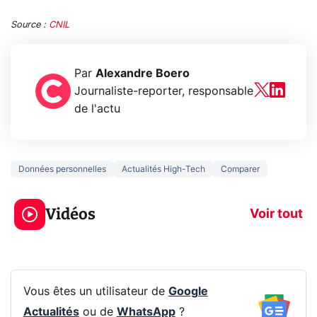
Source :
CNIL
Par
Alexandre Boero
Journaliste-reporter, responsable
de l'actu
Données personnelles
Actualités High-Tech
Comparer
3 écrans en 1 pour
5 générations
319€ ? Voici L'AOC
jeux dans la
Vidéos
CQ32G4ZA !
prochaine Xbo
Voir tout
Vous êtes un utilisateur de
Google
Actualités
ou de
WhatsApp
?