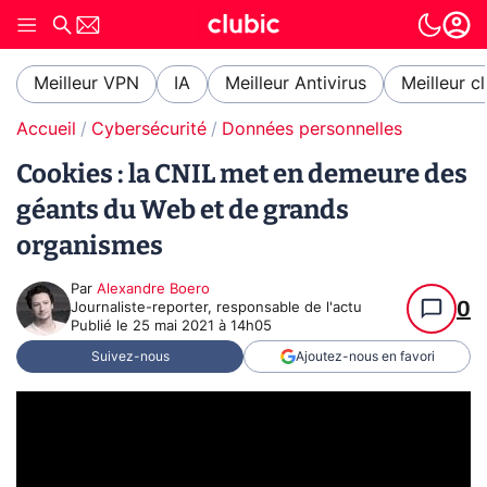
Meilleur VPN
IA
Meilleur Antivirus
Meilleur c
Accueil
Cybersécurité
Données personnelles
Cookies : la CNIL met en demeure des
géants du Web et de grands
organismes
Par
Alexandre Boero
0
Journaliste-reporter, responsable de l'actu
Publié le
25 mai 2021 à 14h05
Suivez-nous
Ajoutez-nous en favori