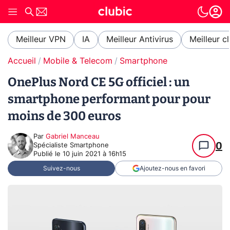
Meilleur VPN
IA
Meilleur Antivirus
Meilleur c
Accueil
Mobile & Telecom
Smartphone
OnePlus Nord CE 5G officiel : un
smartphone performant pour pour
moins de 300 euros
Par
Gabriel Manceau
0
Spécialiste Smartphone
Publié le
10 juin 2021 à 16h15
Suivez-nous
Ajoutez-nous en favori