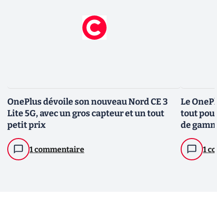
OnePlus dévoile son nouveau Nord CE 3
Le OnePlu
Lite 5G, avec un gros capteur et un tout
tout pou
petit prix
de gam
1 commentaire
1 c