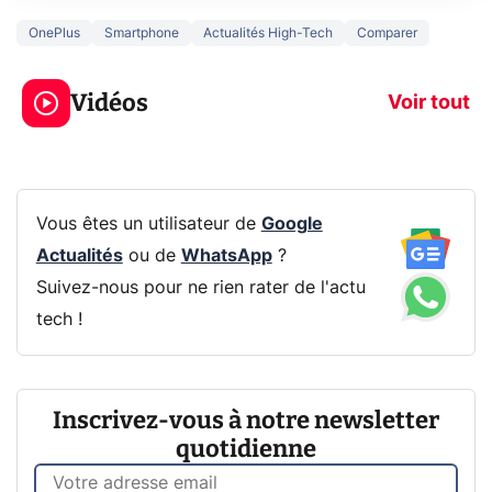
OnePlus
Smartphone
Actualités High-Tech
Comparer
3 écrans en 1 pour
5 générations
319€ ? Voici L'AOC
jeux dans la
Vidéos
CQ32G4ZA !
prochaine Xbo
Voir tout
Vous êtes un utilisateur de
Google
Actualités
ou de
WhatsApp
?
Suivez-nous pour ne rien rater de l'actu
tech !
Inscrivez-vous à notre newsletter
quotidienne