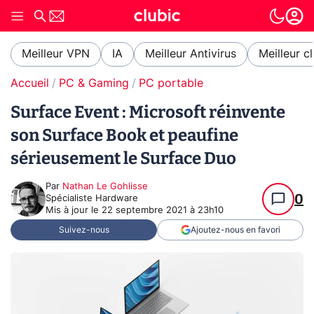
Meilleur VPN
IA
Meilleur Antivirus
Meilleur c
Accueil
PC & Gaming
PC portable
Surface Event : Microsoft réinvente
son Surface Book et peaufine
sérieusement le Surface Duo
Par
Nathan Le Gohlisse
0
Spécialiste Hardware
Mis à jour le
22 septembre 2021 à 23h10
Suivez-nous
Ajoutez-nous en favori