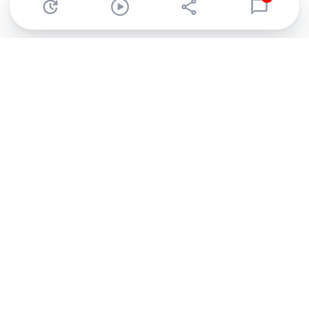
Abonnez-vous à notre newsletter !
Recevez un résumé quotidien de l'actu technologique.
S'inscrire
En cliquant sur s'inscrire, j’accepte de recevoir par email des
informations, actualités et offres commerciales de Clubic.
Conformément au RGPD, vous pouvez retirer votre consentement
à tout moment en cliquant sur le lien de désinscription présent
dans chaque email. Pour en savoir plus sur la gestion de vos
données, consultez notre
Politique de confidentialité