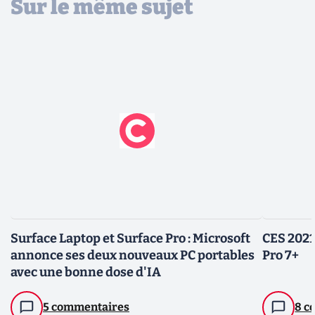
Sur le même sujet
Surface Laptop et Surface Pro : Microsoft
CES 2021
annonce ses deux nouveaux PC portables
Pro 7+
avec une bonne dose d'IA
5 commentaires
8 c