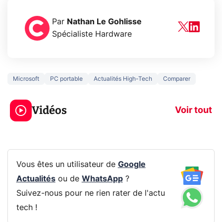
Par
Nathan Le Gohlisse
Spécialiste Hardware
Microsoft
PC portable
Actualités High-Tech
Comparer
3 écrans en 1 pour
5 générations
319€ ? Voici L'AOC
jeux dans la
Vidéos
CQ32G4ZA !
prochaine Xbo
Voir tout
Vous êtes un utilisateur de
Google
Actualités
ou de
WhatsApp
?
Suivez-nous pour ne rien rater de l'actu
tech !