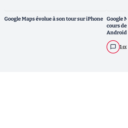
Google Maps évolue à son tour sur iPhone
Google Ma
cours de
Android
1 c