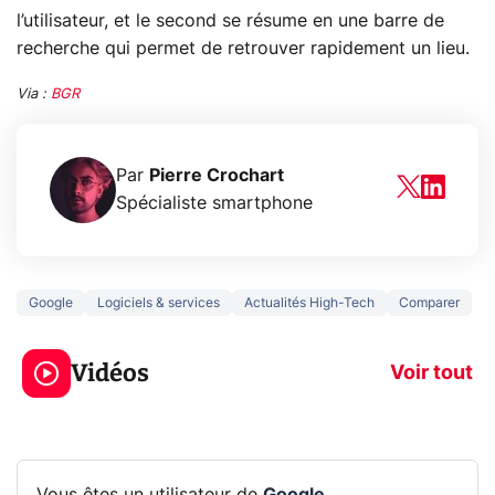
l’utilisateur, et le second se résume en une barre de
recherche qui permet de retrouver rapidement un lieu.
Via :
BGR
Par
Pierre Crochart
Spécialiste smartphone
Google
Logiciels & services
Actualités High-Tech
Comparer
5 générations de
Ce que vous n
jeux dans la
savez sur la
Vidéos
prochaine Xbox !
navigation pri
Voir tout
Vous êtes un utilisateur de
Google