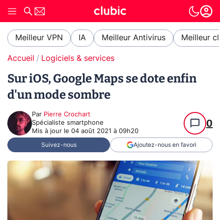
Meilleur VPN
IA
Meilleur Antivirus
Meilleur c
Accueil
Logiciels & services
Sur iOS, Google Maps se dote enfin
d'un mode sombre
Par
Pierre Crochart
0
Spécialiste smartphone
Mis à jour le
04 août 2021 à 09h20
Suivez-nous
Ajoutez-nous en favori