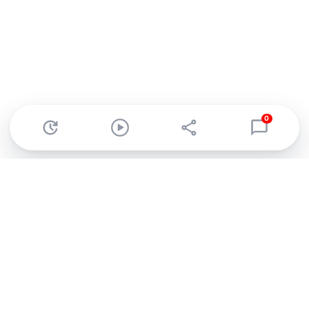
0
Abonnez-vous à notre newsletter !
Recevez un résumé quotidien de l'actu technologique.
S'inscrire
En cliquant sur s'inscrire, j’accepte de recevoir par email des