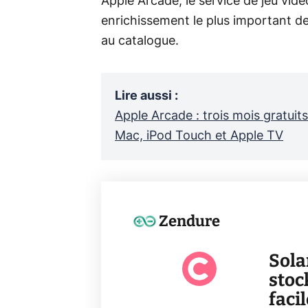
Apple Arcade, le service de jeu vi
enrichissement le plus important de
au catalogue.
Lire aussi
:
Apple Arcade : trois mois gratuit
Mac, iPod Touch et Apple TV
Zendure
Sola
stoc
faci