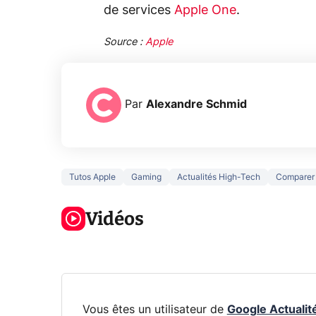
de services
Apple One
.
Source :
Apple
Par
Alexandre Schmid
Tutos Apple
Gaming
Actualités High-Tech
Comparer
3 écrans en 1
5 générations
Ce qu
pour 319€ ?
de jeux dans
ne sa
Voici L'AOC
Vidéos
la prochaine
la na
CQ32G4ZA !
Xbox !
privée
Vous êtes un utilisateur de
Google Actualit