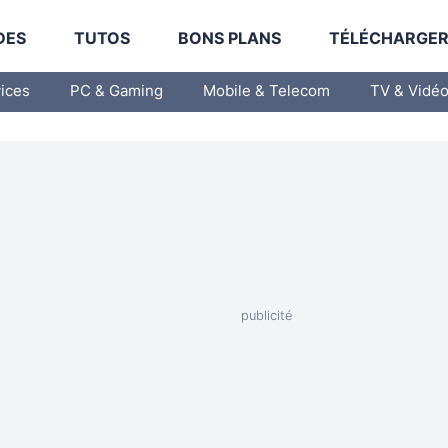
DES
TUTOS
BONS PLANS
TÉLÉCHARGE
vices
PC & Gaming
Mobile & Telecom
TV & Vidé