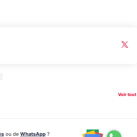
150€
e vous
xAI attaque la
remb
vez sur
Google tease
loi anti-
sur v
vigation
son Pixel 11
dénudement
nouv
Voir tout
 !
Pro
par IA
smart
és
ou de
WhatsApp
?