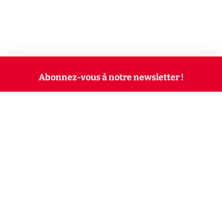
Abonnez-vous à notre newsletter !
Recevez un résumé quotidien de l'actu technologique.
S'inscrire
En cliquant sur s'inscrire, j’accepte de recevoir par email des
informations, actualités et offres commerciales de Clubic.
Conformément au RGPD, vous pouvez retirer votre consentement
à tout moment en cliquant sur le lien de désinscription présent
dans chaque email. Pour en savoir plus sur la gestion de vos
données, consultez notre
Politique de confidentialité