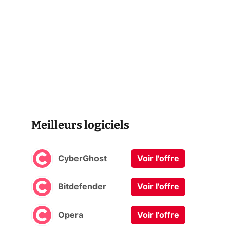
Meilleurs logiciels
CyberGhost
Voir l'offre
Bitdefender
Voir l'offre
Opera
Voir l'offre