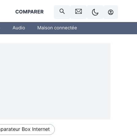
R
COMPARER
o
Audio
Maison connectée
arateur Box Internet