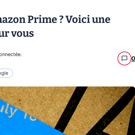
azon Prime ? Voici une
ur vous
connectée
.
gle