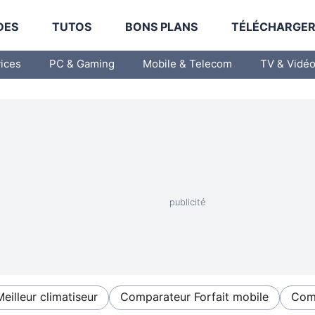
DES
TUTOS
BONS PLANS
TÉLÉCHARGE
vices
PC & Gaming
Mobile & Telecom
TV & Vidé
Meilleur climatiseur
Comparateur Forfait mobile
Comp