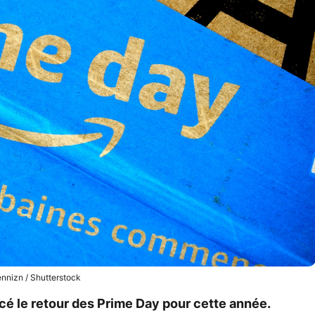
nnizn / Shutterstock
é le retour des Prime Day pour cette année.