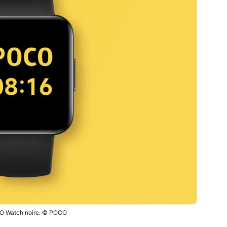
O Watch noire. © POCO