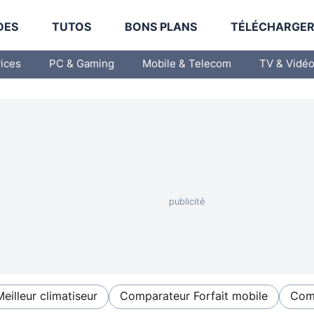
DES
TUTOS
BONS PLANS
TÉLÉCHARGE
vices
PC & Gaming
Mobile & Telecom
TV & Vidé
Meilleur climatiseur
Comparateur Forfait mobile
Comp