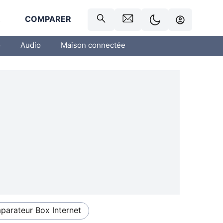
R
COMPARER
o
Audio
Maison connectée
arateur Box Internet