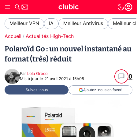
Meilleur VPN
IA
Meilleur Antivirus
Meilleur c
Accueil
Actualités High-Tech
Polaroïd Go : un nouvel instantané au
format (très) réduit
Par
Lola Gréco
0
Mis à jour le
21 avril 2021 à 15h08
Suivez-nous
Ajoutez-nous en favori