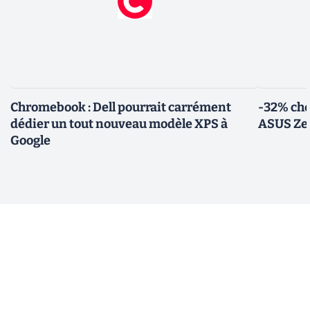
Chromebook : Dell pourrait carrément
-32% che
dédier un tout nouveau modèle XPS à
ASUS Zen
Google