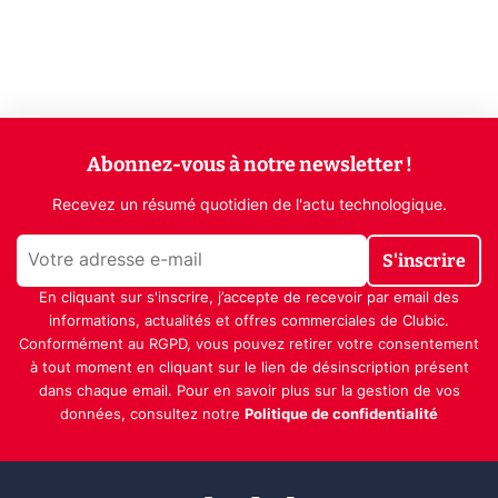
Abonnez-vous à notre newsletter !
Recevez un résumé quotidien de l'actu technologique.
S'inscrire
En cliquant sur s'inscrire, j’accepte de recevoir par email des
informations, actualités et offres commerciales de Clubic.
Conformément au RGPD, vous pouvez retirer votre consentement
à tout moment en cliquant sur le lien de désinscription présent
dans chaque email. Pour en savoir plus sur la gestion de vos
données, consultez notre
Politique de confidentialité