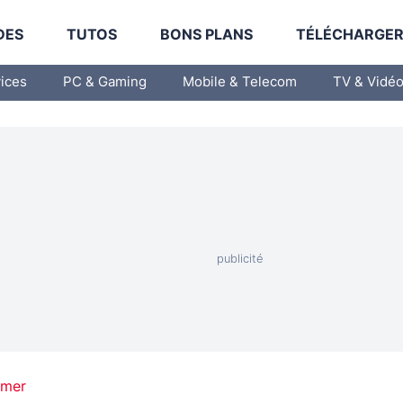
DES
TUTOS
BONS PLANS
TÉLÉCHARGE
vices
PC & Gaming
Mobile & Telecom
TV & Vidé
amer