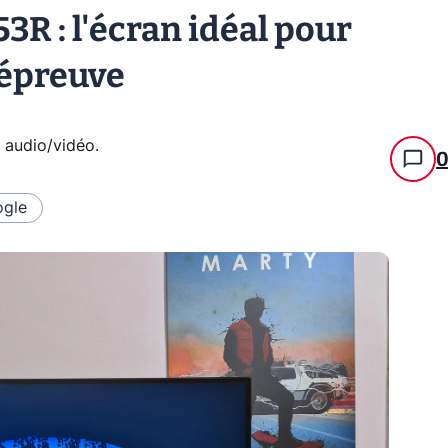
R : l'écran idéal pour
'épreuve
e audio/vidéo
.
gle