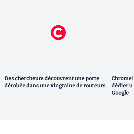
Des chercheurs découvrent une porte
Chromebo
dérobée dans une vingtaine de routeurs
dédier u
Google