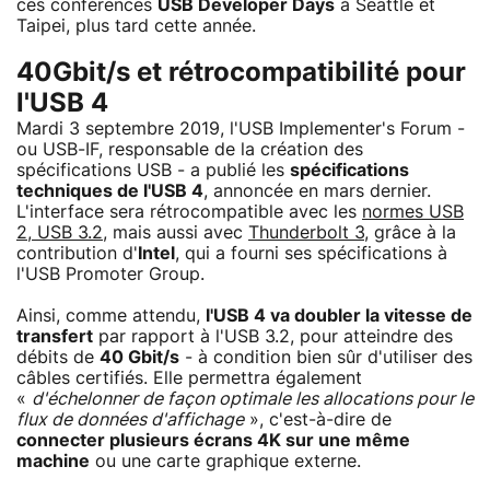
ces conférences
USB Developer Days
à Seattle et
Taipei, plus tard cette année.
40Gbit/s et rétrocompatibilité pour
l'USB 4
Mardi 3 septembre 2019, l'USB Implementer's Forum -
ou USB-IF, responsable de la création des
spécifications USB - a publié les
spécifications
techniques de l'USB 4
, annoncée en mars dernier.
L'interface sera rétrocompatible avec les
normes USB
2, USB 3.2
, mais aussi avec
Thunderbolt 3
, grâce à la
contribution d'
Intel
, qui a fourni ses spécifications à
l'USB Promoter Group.
Ainsi, comme attendu,
l'USB 4 va doubler la vitesse de
transfert
par rapport à l'USB 3.2, pour atteindre des
débits de
40 Gbit/s
- à condition bien sûr d'utiliser des
câbles certifiés. Elle permettra également
«
d'échelonner de façon optimale les allocations pour le
flux de données d'affichage
», c'est-à-dire de
connecter plusieurs écrans 4K sur une même
machine
ou une carte graphique externe.