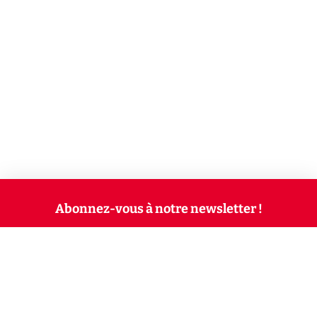
Abonnez-vous à notre newsletter !
Recevez un résumé quotidien de l'actu technologique.
S'inscrire
En cliquant sur s'inscrire, j’accepte de recevoir par email des
informations, actualités et offres commerciales de Clubic.