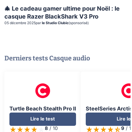
🎄 Le cadeau gamer ultime pour Noël : le
casque Razer BlackShark V3 Pro
05 décembre 2025
par
le Studio Clubic
(sponsorisé)
Derniers tests
Casque audio
Turtle Beach Stealth Pro II
SteelSeries Arcti
Lire le test
Lire le
8
/
10
9
/
1