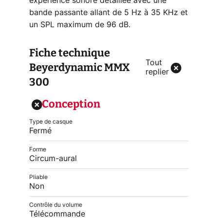
expérience sonore détaillée avec une
bande passante allant de 5 Hz à 35 KHz et
un SPL maximum de 96 dB.
Fiche technique
Tout
Beyerdynamic MMX
replier
300
Conception
Type de casque
Fermé
Forme
Circum-aural
Pliable
Non
Contrôle du volume
Télécommande