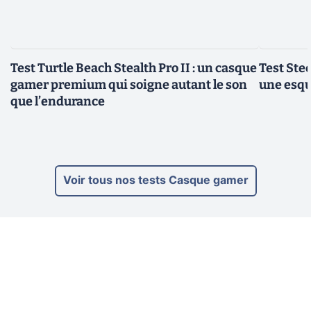
Test Turtle Beach Stealth Pro II : un casque
Test Ste
gamer premium qui soigne autant le son
une esqu
que l’endurance
Voir tous nos tests Casque gamer