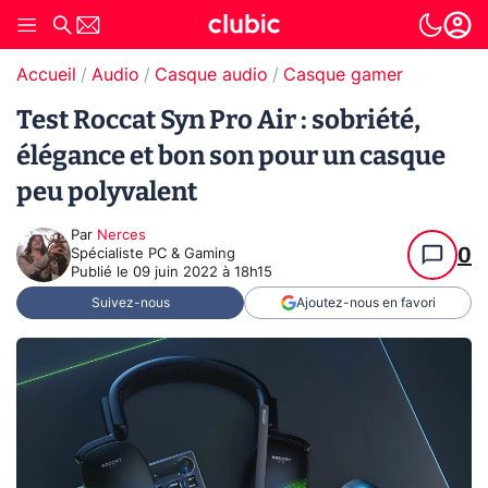
Accueil
Audio
Casque audio
Casque gamer
Test Roccat Syn Pro Air : sobriété,
élégance et bon son pour un casque
peu polyvalent
Par
Nerces
0
Spécialiste PC & Gaming
Publié le
09 juin 2022 à 18h15
Suivez-nous
Ajoutez-nous en favori