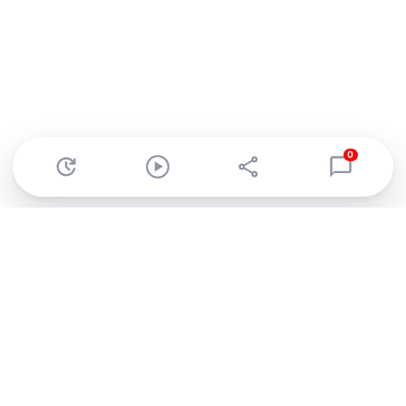
0
Abonnez-vous à notre newsletter !
Recevez un résumé quotidien de l'actu technologique.
S'inscrire
En cliquant sur s'inscrire, j’accepte de recevoir par email des