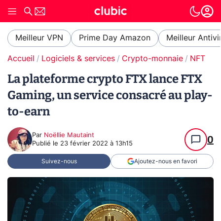
Meilleur VPN
Prime Day Amazon
Meilleur Antivi
Accueil
Logiciels & services
Crypto-monnaie
NFT
La plateforme crypto FTX lance FTX
Gaming, un service consacré au play-
to-earn
Par
Noëllie Mautaint
0
Publié le
23 février 2022 à 13h15
Suivez-nous
Ajoutez-nous en favori