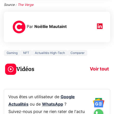
Source :
The Verge
Par
Noëllie Mautaint
Gaming
NFT
Actualités High-Tech
Comparer
5 générations de
Ce que vous n
jeux dans la
savez sur la
Vidéos
prochaine Xbox !
navigation pri
Voir tout
Vous êtes un utilisateur de
Google
Actualités
ou de
WhatsApp
?
Suivez-nous pour ne rien rater de l'actu