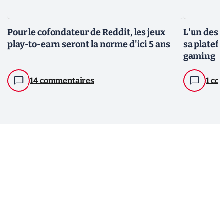
Pour le cofondateur de Reddit, les jeux
L'un des
play-to-earn seront la norme d'ici 5 ans
sa plate
gaming
14 commentaires
1 c