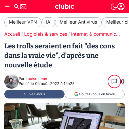
Meilleur VPN
IA
Meilleur Antivirus
Meilleur c
Accueil
Logiciels & services
Internet & communication
Les trolls seraient en fait "des cons
dans la vraie vie", d’après une
nouvelle étude
Par
Louise Jean
0
Publié le
04 août 2022 à 14h25
Suivez-nous
Ajoutez-nous en favori