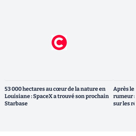
53 000 hectares au cœur de la nature en
Après le
Louisiane : SpaceX a trouvé son prochain
rumeur s
Starbase
sur les 