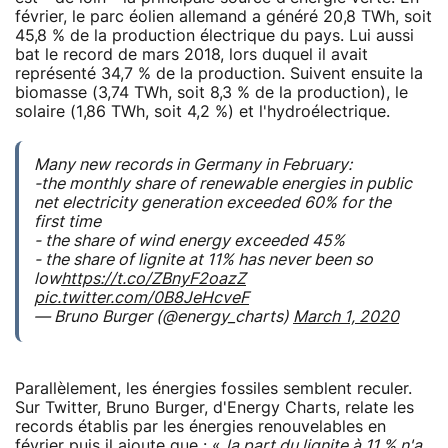
février, le parc éolien allemand a généré 20,8 TWh, soit
45,8 % de la production électrique du pays. Lui aussi
bat le record de mars 2018, lors duquel il avait
représenté 34,7 % de la production. Suivent ensuite la
biomasse (3,74 TWh, soit 8,3 % de la production), le
solaire (1,86 TWh, soit 4,2 %) et l'hydroélectrique.
Many new records in Germany in February:
-the monthly share of renewable energies in public
net electricity generation exceeded 60% for the
first time
- the share of wind energy exceeded 45%
- the share of lignite at 11% has never been so
low
https://t.co/ZBnyF2oazZ
pic.twitter.com/0B8JeHcveF
— Bruno Burger (@energy_charts)
March 1, 2020
Parallèlement, les énergies fossiles semblent reculer.
Sur Twitter, Bruno Burger, d'Energy Charts, relate les
records établis par les énergies renouvelables en
février puis il ajoute que : «
la part du lignite à 11 % n'a