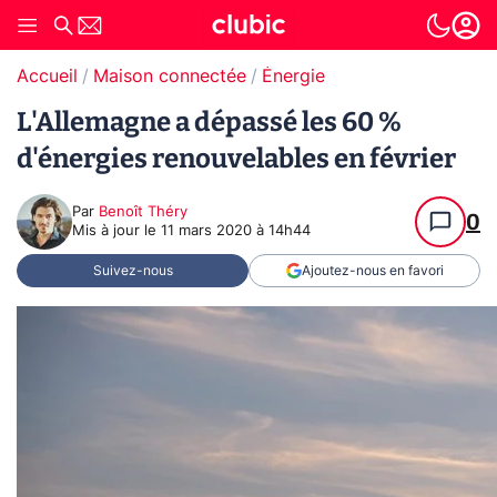
Accueil
Maison connectée
Énergie
L'Allemagne a dépassé les 60 %
d'énergies renouvelables en février
Par
Benoît Théry
0
Mis à jour le
11 mars 2020 à 14h44
Suivez-nous
Ajoutez-nous en favori