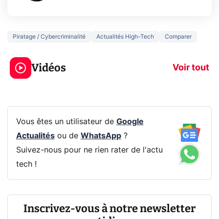
Piratage / Cybercriminalité
Actualités High-Tech
Comparer
3 écrans en 1 pour
5 générations
319€ ? Voici L'AOC
jeux dans la
Vidéos
CQ32G4ZA !
prochaine Xbo
Voir tout
Vous êtes un utilisateur de
Google
Actualités
ou de
WhatsApp
?
Suivez-nous pour ne rien rater de l'actu
tech !
Inscrivez-vous à notre newsletter