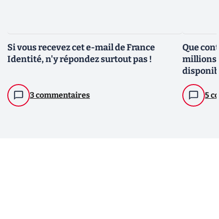
Si vous recevez cet e-mail de France
Que cont
Identité, n'y répondez surtout pas !
millions
disponib
3 commentaires
5 c