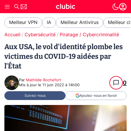
Meilleur VPN
IA
Meilleur Antivirus
Meilleur c
Accueil
Cybersécurité
Piratage / Cybercriminalité
Aux USA, le vol d'identité plombe les
victimes du COVID-19 aidées par
l'État
Par
Mathilde Rochefort
0
Mis à jour le
11 juin 2022 à 14h00
Suivez-nous
Ajoutez-nous en favori