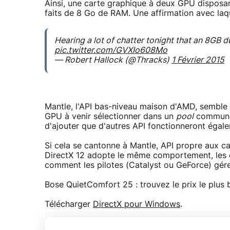
Ainsi, une carte graphique à deux GPU disposa
faits de 8 Go de RAM. Une affirmation avec laq
Hearing a lot of chatter tonight that an 8GB du
pic.twitter.com/GVXIo608Mo
— Robert Hallock (@Thracks)
1 Février 2015
Mantle, l'API bas-niveau maison d'AMD, semble 
GPU à venir sélectionner dans un
pool
commun de
d'ajouter que d'autres API fonctionneront égal
Si cela se cantonne à Mantle, API propre aux ca
DirectX 12 adopte le même comportement, les c
comment les pilotes (Catalyst ou GeForce) gérer
Bose QuietComfort 25 : trouvez le prix le plus
Télécharger
DirectX pour Windows
.