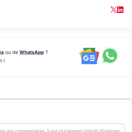
és
ou de
WhatsApp
?
h !