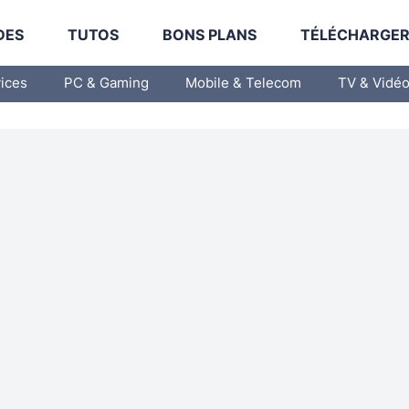
DES
TUTOS
BONS PLANS
TÉLÉCHARGE
vices
PC & Gaming
Mobile & Telecom
TV & Vidé