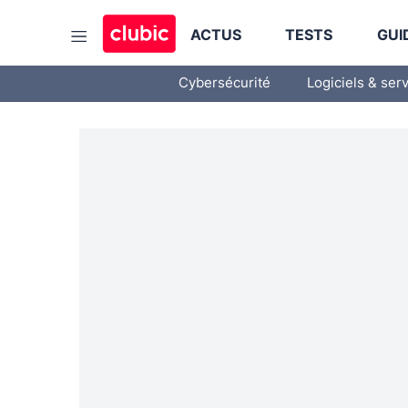
ACTUS
TESTS
GUI
Cybersécurité
Logiciels & ser