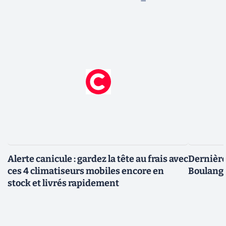
Alerte canicule : gardez la tête au frais avec
Dernière 
ces 4 climatiseurs mobiles encore en
Boulange
stock et livrés rapidement