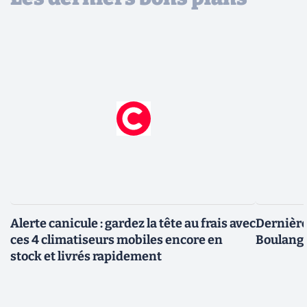
Alerte canicule : gardez la tête au frais avec
Dernière 
ces 4 climatiseurs mobiles encore en
Boulange
stock et livrés rapidement