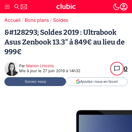
Accueil
Bons plans
Soldes
&#128293; Soldes 2019 : Ultrabook
Asus Zenbook 13.3" à 849€ au lieu de
999€
Par
Marion LHostis
0
Mis à jour le
27 juin 2019 à 14h32
Suivez-nous
Ajoutez-nous en favori