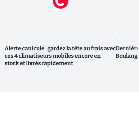
Alerte canicule : gardez la tête au frais avec
Dernière 
ces 4 climatiseurs mobiles encore en
Boulange
stock et livrés rapidement