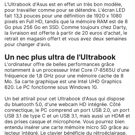
L'Ultrabook d'Asus est en effet un très bon modèle,
pour travailler comme pour se détendre. L'écran LED
fait 13,3 pouces pour une définition de 1920 x 1080
pixels en Full HD, tandis que la mémoire RAM est de 8
Go plus 256 Go en SSD. Comme toujours chez Darty,
la livraison est offerte à partir de 20 euros d'achat, le
retrait en magasin offert et vous avez deux semaines
pour changer d'avis.
Un nec plus ultra de l'Ultrabook
L'ordinateur offre de belles performances grâce
notamment à un processeur Intel Core i7-8565U d'une
fréquence de 1,8 GHz pour une mémoire cache de 8
Mo. Sa carte graphique est une Intel UHD Graphics
620. Le PC fonctionne sous Windows 10.
Un bel attirail pour cet Ultrabook d'Asus qui dispose
du bluetooth 5.0, d'une webcam HD intégrée. Côté
connectique, le PC comprend un port USB 2.0, un port
USB 3.1 de type C et un USB 3.1, mais aussi un HDMI et
des prises casque et microphone. Vous pourrez bien
entendu insérer une carte mémoire micro SD grâce au
lecteur intégré. Le clavier bénéficie du rétroéclairage.