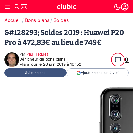
Accueil
Bons plans
Soldes
&#128293; Soldes 2019 : Huawei P20
Pro à 472,83€ au lieu de 749€
Par
Paul Taquet
0
Dénicheur de bons plans
Mis à jour le
26 juin 2019 à 16h52
Suivez-nous
Ajoutez-nous en favori