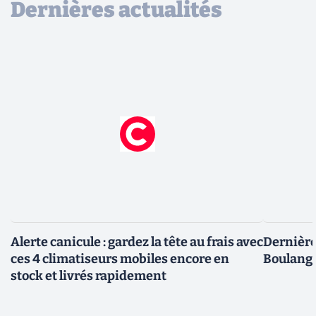
Dernières actualités
Alerte canicule : gardez la tête au frais avec
Dernière 
ces 4 climatiseurs mobiles encore en
Boulange
stock et livrés rapidement