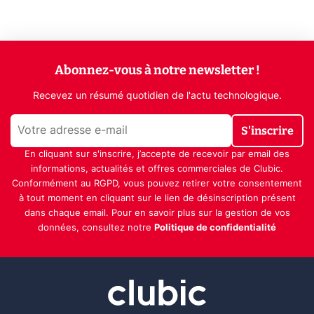
Abonnez-vous à notre newsletter !
Recevez un résumé quotidien de l'actu technologique.
S'inscrire
En cliquant sur s'inscrire, j’accepte de recevoir par email des
informations, actualités et offres commerciales de Clubic.
Conformément au RGPD, vous pouvez retirer votre consentement
à tout moment en cliquant sur le lien de désinscription présent
dans chaque email. Pour en savoir plus sur la gestion de vos
données, consultez notre
Politique de confidentialité