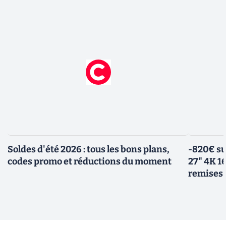
Soldes d'été 2026 : tous les bons plans,
-820€ su
codes promo et réductions du moment
27" 4K 16
remises 