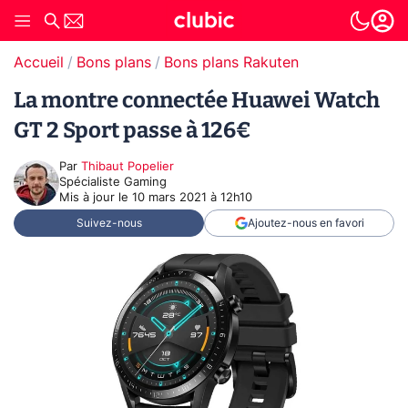
Accueil
Bons plans
Bons plans Rakuten
La montre connectée Huawei Watch
GT 2 Sport passe à 126€
Par
Thibaut Popelier
Spécialiste Gaming
Mis à jour le
10 mars 2021 à 12h10
Suivez-nous
Ajoutez-nous en favori