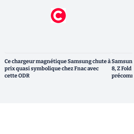
Ce chargeur magnétique Samsung chute à
Samsung 
prix quasi symbolique chez Fnac avec
8, Z Fold 
cette ODR
précomm