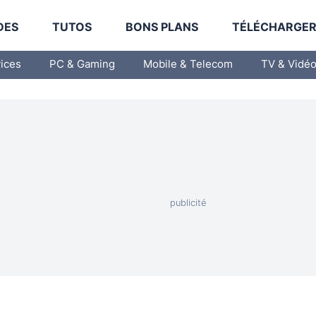
DES
TUTOS
BONS PLANS
TÉLÉCHARGE
vices
PC & Gaming
Mobile & Telecom
TV & Vidé