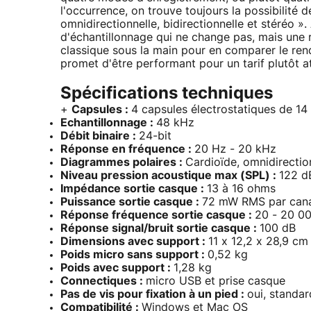
l'occurrence, on trouve toujours la possibilité d
omnidirectionnelle, bidirectionnelle et stéréo »
d'échantillonnage qui ne change pas, mais une r
classique sous la main pour en comparer le rend
promet d'être performant pour un tarif plutôt at
Spécifications techniques
+
Capsules :
4 capsules électrostatiques de 1
Echantillonnage :
48 kHz
Débit binaire :
24-bit
Réponse en fréquence :
20 Hz - 20 kHz
Diagrammes polaires :
Cardioïde, omnidirection
Niveau pression acoustique max (SPL) :
122 d
Impédance sortie casque :
13 à 16 ohms
Puissance sortie casque :
72 mW RMS par can
Réponse fréquence sortie casque :
20 - 20 0
Réponse signal/bruit sortie casque :
100 dB
Dimensions avec support :
11 x 12,2 x 28,9 cm
Poids micro sans support :
0,52 kg
Poids avec support :
1,28 kg
Connectiques :
micro USB et prise casque
Pas de vis pour fixation à un pied :
oui, standar
Compatibilité :
Windows et Mac OS