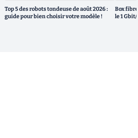
Top 5 des robots tondeuse de août 2026 :
Box fibre
guide pour bien choisir votre modèle !
le 1 Gbi