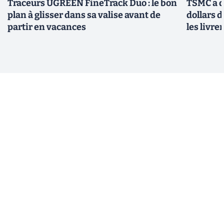
Traceurs UGREEN FineTrack Duo : le bon
TSMC a d
plan à glisser dans sa valise avant de
dollars 
partir en vacances
les livre