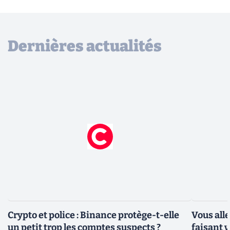
Dernières actualités
Crypto et police : Binance protège-t-elle
Vous all
un petit trop les comptes suspects ?
faisant 