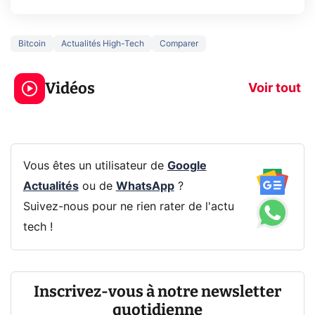
Bitcoin
Actualités High-Tech
Comparer
3 écrans en 1 pour
5 générations
319€ ? Voici L'AOC
jeux dans la
Vidéos
CQ32G4ZA !
prochaine Xbo
Voir tout
Vous êtes un utilisateur de
Google
Actualités
ou de
WhatsApp
?
Suivez-nous pour ne rien rater de l'actu
tech !
Inscrivez-vous à notre newsletter
quotidienne