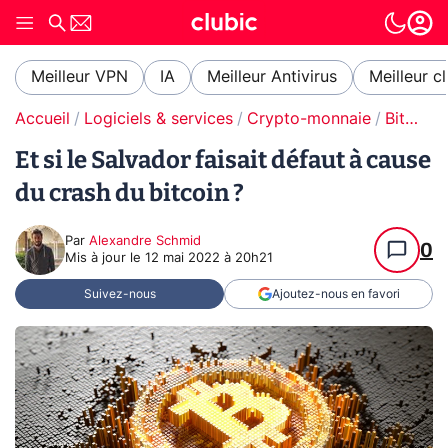
Meilleur VPN
IA
Meilleur Antivirus
Meilleur c
Accueil
Logiciels & services
Crypto-monnaie
Bitcoin
Et si le Salvador faisait défaut à cause
du crash du bitcoin ?
Par
Alexandre Schmid
0
Mis à jour le
12 mai 2022 à 20h21
Suivez-nous
Ajoutez-nous en favori