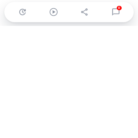
0
Abonnez-vous à notre newsletter !
Recevez un résumé quotidien de l'actu technologique.
S'inscrire
En cliquant sur s'inscrire, j’accepte de recevoir par email des
informations, actualités et offres commerciales de Clubic.
Conformément au RGPD, vous pouvez retirer votre consentement
à tout moment en cliquant sur le lien de désinscription présent
dans chaque email. Pour en savoir plus sur la gestion de vos
données, consultez notre
Politique de confidentialité